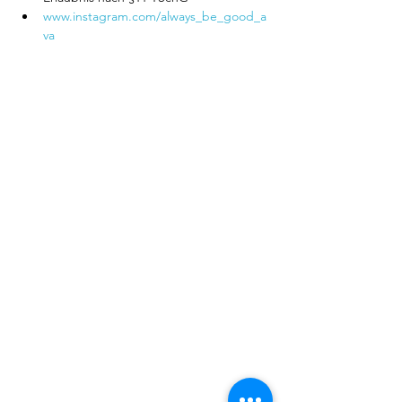
www.instagram.com/always_be_good_a
va