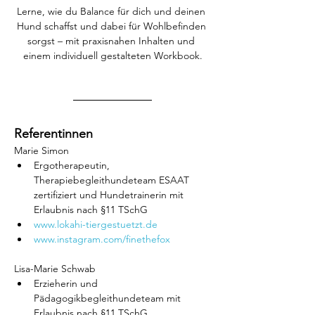
Lerne, wie du Balance für dich und deinen 
Hund schaffst und dabei für Wohlbefinden 
sorgst – mit praxisnahen Inhalten und 
einem individuell gestalteten Workbook.
Referentinnen
Marie Simon 
Ergotherapeutin, 
Therapiebegleithundeteam ESAAT 
zertifiziert und Hundetrainerin mit 
Erlaubnis nach §11 TSchG 
www.lokahi-tiergestuetzt.de
www.instagram.com/finethefox
Lisa-Marie Schwab
Erzieherin und 
Pädagogikbegleithundeteam mit 
Erlaubnis nach §11 TSchG