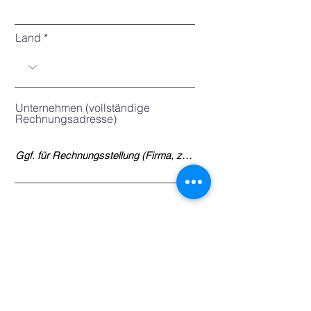
Land
Unternehmen (vollständige
Rechnungsadresse)
Mit der Anmeldung erklärst du dich
damit einverstanden, dass der
Veranstalter während des Seminars Foto-
und Videoaufnahmen machen und das
Material für Werbezwecke (Homepage,
Social Media, Mailings etc.) zu
verwenden darf.